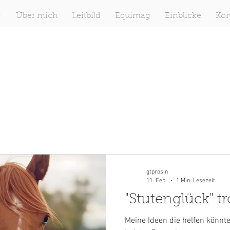
g
Über mich
Leitbild
Equimag
Einblicke
Kon
gtprosin
11. Feb.
1 Min. Lesezeit
"Stutenglück" t
Meine Ideen die helfen könnt