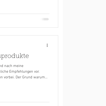
sprodukte
 und nach meine
liche Empfehlungen vor.
er Grund warum
chieden habe ist dass bei
Empfehlungen von mir
 immer nachlesen und
gsprodukte sind. Viel